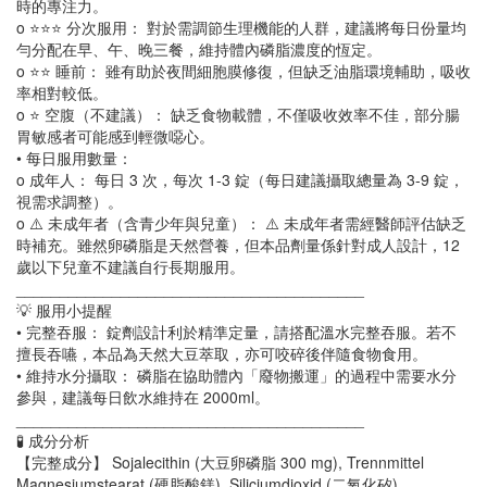
時的專注力。
o ⭐⭐⭐ 分次服用： 對於需調節生理機能的人群，建議將每日份量均
勻分配在早、午、晚三餐，維持體內磷脂濃度的恆定。
o ⭐⭐ 睡前： 雖有助於夜間細胞膜修復，但缺乏油脂環境輔助，吸收
率相對較低。
o ⭐ 空腹（不建議）： 缺乏食物載體，不僅吸收效率不佳，部分腸
胃敏感者可能感到輕微噁心。
• 每日服用數量：
o 成年人： 每日 3 次，每次 1-3 錠（每日建議攝取總量為 3-9 錠，
視需求調整）。
o ⚠️ 未成年者（含青少年與兒童）： ⚠️ 未成年者需經醫師評估缺乏
時補充。雖然卵磷脂是天然營養，但本品劑量係針對成人設計，12
歲以下兒童不建議自行長期服用。
________________________________________
💡 服用小提醒
• 完整吞服： 錠劑設計利於精準定量，請搭配溫水完整吞服。若不
擅長吞嚥，本品為天然大豆萃取，亦可咬碎後伴隨食物食用。
• 維持水分攝取： 磷脂在協助體內「廢物搬運」的過程中需要水分
參與，建議每日飲水維持在 2000ml。
________________________________________
🧪 成分分析
【完整成分】 Sojalecithin (大豆卵磷脂 300 mg), Trennmittel
Magnesiumstearat (硬脂酸鎂), Siliciumdioxid (二氧化矽)。