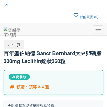
keyboard_arrow_up
favorite_border
我的最愛 (0)
Toggl
navig
« 上一頁
百年聖伯納德 Sanct Bernhard大豆卵磷脂
300mg Lecithin錠狀360粒
存貨狀態
預購：須等 3-4 週
★訂購超過現貨量即視為預購。