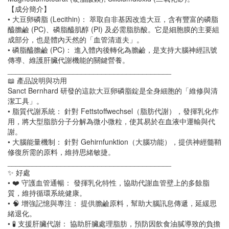
【成分簡介】
• 大豆卵磷脂 (Lecithin)： 萃取自非基因改造大豆，含有豐富的磷脂
醯膽鹼 (PC)、磷脂醯肌醇 (PI) 及必需脂肪酸。它是細胞膜的主要組
成部分，也是體內天然的「血管清道夫」。
• 磷脂醯膽鹼 (PC)： 進入體內後轉化為膽鹼，是支持大腦神經訊號
傳導、維護肝臟代謝機能的關鍵營養。
________________________________________
📖 產品說明與功用
Sanct Bernhard 研發的這款大豆卵磷脂錠是全身細胞的「維修與清
潔工具」。
• 脂質代謝系統： 針對 Fettstoffwechsel（脂肪代謝），發揮乳化作
用，將大型脂肪分子分解為微小微粒，使其易於在血液中運輸與代
謝。
• 大腦能量機制： 針對 Gehirnfunktion（大腦功能），提供神經髓鞘
修復所需的原料，維持思緒敏捷。
________________________________________
✨ 好處
• ❤️ 守護血管通暢： 發揮乳化特性，協助代謝血管壁上的多餘脂
質，維持循環系統健康。
• 🧠 增強記憶與專注： 提供膽鹼原料，幫助大腦訊息傳遞，延緩思
緒退化。
• 🧪 支援肝臟代謝： 協助肝臟處理脂肪，預防因飲食油膩導致的負擔