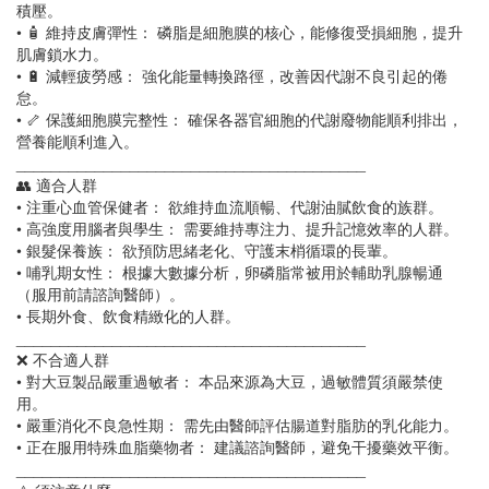
積壓。
• 🧴 維持皮膚彈性： 磷脂是細胞膜的核心，能修復受損細胞，提升
肌膚鎖水力。
• 🔋 減輕疲勞感： 強化能量轉換路徑，改善因代謝不良引起的倦
怠。
• 🦴 保護細胞膜完整性： 確保各器官細胞的代謝廢物能順利排出，
營養能順利進入。
________________________________________
👥 適合人群
• 注重心血管保健者： 欲維持血流順暢、代謝油膩飲食的族群。
• 高強度用腦者與學生： 需要維持專注力、提升記憶效率的人群。
• 銀髮保養族： 欲預防思緒老化、守護末梢循環的長輩。
• 哺乳期女性： 根據大數據分析，卵磷脂常被用於輔助乳腺暢通
（服用前請諮詢醫師）。
• 長期外食、飲食精緻化的人群。
________________________________________
❌ 不合適人群
• 對大豆製品嚴重過敏者： 本品來源為大豆，過敏體質須嚴禁使
用。
• 嚴重消化不良急性期： 需先由醫師評估腸道對脂肪的乳化能力。
• 正在服用特殊血脂藥物者： 建議諮詢醫師，避免干擾藥效平衡。
________________________________________