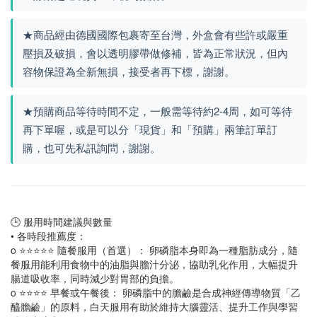
★商品經由德國國際包裹寄至台灣，外盒會有些許或嚴重
壓損及破損，會以透明膠帶做修補，皆為正常狀況，但內
容物保證為全新無損，接受者再下標，謝謝。
★預購商品等待時間不定，一般需等待約2-4周，如可等待
再下單喔，或是可以分「現貨」和「預購」兩筆訂單訂
購，也可先私訊詢問，謝謝。
🕒 服用時間建議與數量
• 各時段推薦度：
o ⭐⭐⭐⭐⭐ 隨餐服用（首選）： 卵磷脂本身即為一種脂肪成分，隨
餐服用能利用食物中的油脂與膽汁分泌，協助乳化作用，大幅提升
腸道吸收率，同時減少對胃部的負擔。
o ⭐⭐⭐⭐ 早餐或午餐後： 卵磷脂中的膽鹼是合成神經傳導物質「乙
醯膽鹼」的原料，白天服用有助於維持大腦靈活、提升工作與學習