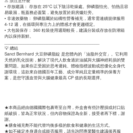
⚠️ 須注意什麼
• 存放建議： 存放在 25°C 以下陰涼乾燥處。卵磷脂怕光、怕熱且容
易吸濕，瓶蓋務必蓋緊，避免放置於廚房爐灶旁。
• 非速效藥物： 卵磷脂屬於結構性營養補充，通常需連續規律服用
4-12 週，在循環與專注力上的體感才會更趨穩定。
• 大包裝保存： 360 粒裝使用週期較長，建議分裝或存放在防潮箱
內以保持新鮮。
________________________________________
💡 總結
Sanct Bernhard 大豆卵磷脂錠 是您體內的「油脂外交官」。它利用
天然的乳化技術，解決了現代人飲食過於油膩與大腦神經耗損的雙
重問題。如果你正受困於思考遲鈍、體檢指標波動或想優化全身代
謝環境，這款來自德國百年工藝、成分單純且定量精準的保養方
案，是您守護血管與大腦健康最高 CP 值的長期選擇。
★本商品經由德國國際包裹寄至台灣，外盒會有些許壓損或封口貼
紙破損，皆為正常狀況，但內容物保證為全新，接受者再下標，謝
謝。
★膳食補充劑不能代替均衡多樣的飲食和健康的生活方式。
★如不確定本身適合或能否服用，請先詢問專業醫生建議後再服