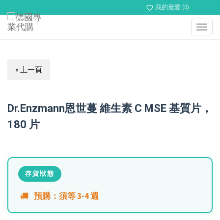
我的最愛 (0)
favorite_border
Toggl
navig
« 上一頁
Dr.Enzmann恩世蔓 維生素 C MSE 基質片，
180 片
存貨狀態
預購：須等 3-4 週