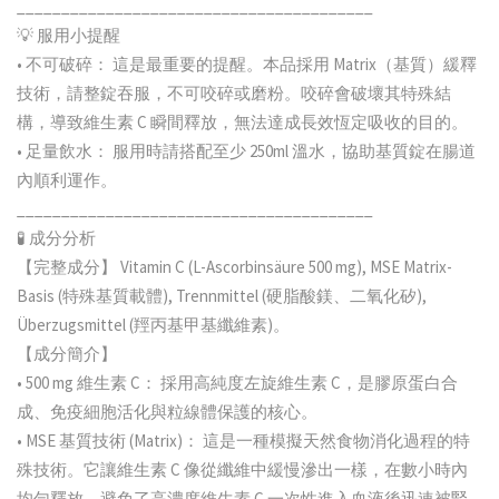
________________________________________
💡 服用小提醒
• 不可破碎： 這是最重要的提醒。本品採用 Matrix（基質）緩釋
技術，請整錠吞服，不可咬碎或磨粉。咬碎會破壞其特殊結
構，導致維生素 C 瞬間釋放，無法達成長效恆定吸收的目的。
• 足量飲水： 服用時請搭配至少 250ml 溫水，協助基質錠在腸道
內順利運作。
________________________________________
🧪 成分分析
【完整成分】 Vitamin C (L-Ascorbinsäure 500 mg), MSE Matrix-
Basis (特殊基質載體), Trennmittel (硬脂酸鎂、二氧化矽),
Überzugsmittel (羥丙基甲基纖維素)。
【成分簡介】
• 500 mg 維生素 C： 採用高純度左旋維生素 C，是膠原蛋白合
成、免疫細胞活化與粒線體保護的核心。
• MSE 基質技術 (Matrix)： 這是一種模擬天然食物消化過程的特
殊技術。它讓維生素 C 像從纖維中緩慢滲出一樣，在數小時內
均勻釋放，避免了高濃度維生素 C 一次性進入血液後迅速被腎