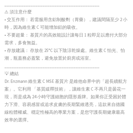
________________________________________
⚠️ 須注意什麼
• 交互作用： 若需服用含鋁制酸劑（胃藥），建議間隔至少 2 小
時，因為維生素 C 可能增加鋁的吸收。
• 不要超量： 基質片的高效能設計讓每日 1 粒即足以應付大部分
需求，多食無益。
• 存放建議： 存放在 25°C 以下陰涼乾燥處。維生素 C 怕光、怕
潮，瓶蓋務必蓋緊，避免放置於廚房或浴室。
________________________________________
💡 總結
Dr. Enzmann 維生素 C MSE 基質片 是維他命界中的「超長續航方
案」。它利用 「基質緩釋技術」，讓維生素 C 不再只是曇花一
現，而是成為 24 小時守護細胞的隱形盾牌。如果你正受困於體
力下滑、容易感冒或追求皮膚的長期緊緻透亮，這款來自德國
線粒體權威、穩定性極高的專業方案，是您守護長期健康最高
效率的選擇。