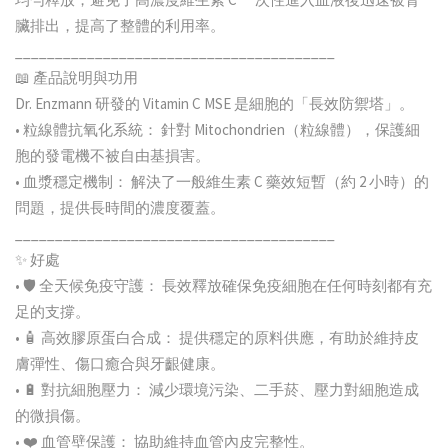
臟排出，提高了整體的利用率。
________________________________________
📖 產品說明與功用
Dr. Enzmann 研發的 Vitamin C MSE 是細胞的「長效防禦塔」。
• 粒線體抗氧化系統： 針對 Mitochondrien（粒線體），保護細
胞的發電機不被自由基損害。
• 血漿穩定機制： 解決了一般維生素 C 藥效短暫（約 2 小時）的
問題，提供長時間的濃度覆蓋。
________________________________________
✨ 好處
• 🛡️ 全天候免疫守護： 長效釋放確保免疫細胞在任何時刻都有充
足的支撐。
• 🧴 高效膠原蛋白合成： 提供穩定的原料供應，有助於維持皮
膚彈性、傷口癒合與牙齦健康。
• 🔋 對抗細胞壓力： 減少環境污染、二手菸、壓力對細胞造成
的微損傷。
• ❤️ 血管壁保護： 協助維持血管內皮完整性。