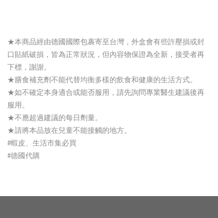
★本商品經由德國國際包裹寄至台灣，外盒會有些許壓損或封
口貼紙破損，皆為正常狀況，但內容物保證為全新，接受者再
下標，謝謝。
★膳食補充劑不能代替均衡多樣的飲食和健康的生活方式。
★如不確定本身適合或能否服用，請先詢問專業醫生建議後再
服用。
★不應超過建議的每日劑量。
★請將本品放在兒童不能接觸的地方。
#蝦皮、生活市集必買
#德國代購