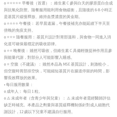
o ⭐⭐⭐⭐⭐ 早餐後（首選）： 維生素 C 參與白天的膠原蛋白合成
與抗氧化防禦。隨餐服用能利用食物緩衝，且隨後的 6-8 小時正
是基質片緩慢釋放、維持血漿濃度的黃金期。
o ⭐⭐⭐⭐ 午餐後： 若早晨遺漏，午餐後補充亦能延續下半天至
傍晚的免疫支持。
o ⭐⭐⭐ 隨餐服用： 基質片設計對胃部溫和，與食物一同進入消
化道可確保最穩定的吸收節律。
o ⭐⭐ 晚餐後： 雖然可吸收，但維生素 C 具備輕微提神作用且參
與能量代謝，對部分人可能影響入睡感。
o ⭐ 空腹（不建議）： 雖然本品為 MSE 基質設計，刺激較小，
但空腹時胃部排空快，可能縮短基質片在腸道停留的時間，影
響長效釋放的效果。
• 每日服用數量：
o 成年人： 每日 1 粒。
o ⚠️ 未成年者（含青少年與兒童）： ⚠️ 未成年者需經醫師評估
缺乏時補充。本產品之劑量與基質緩釋機制係針對成人細胞代
謝設計，12 歲以下兒童不建議自行服用。