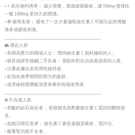
• ⚡ 高生物利用率： 減少浪費，透過緩慢吸收，讓 500mg 發揮比
一般 1000mg 更持久的體感。
• 🚫 腸胃友善： 避免了一次大量攝取維生素 C 可能引起的胃酸
過多或腸道刺激。
________________________________________
👥 適合人群
• 長期高壓力的職場人士： 體內維生素 C 損耗極快的人。
• 吸菸或經常接觸二手菸者： 需額外對抗自由基損害的人群。
• 注重皮膚抗老與彈性維持者。
• 欲強化換季期間防禦力的族群。
• 追求線粒體層級深度保養的高端使用者。
________________________________________
❌ 不合適人群
• 草酸鈣結石病史者： 長期補充高劑量維生素 C 需諮詢醫師意
見。
• 血鐵沉積症患者： 維生素 C 會促進鐵質吸收，需評估。
• 嚴重腎功能不全者。