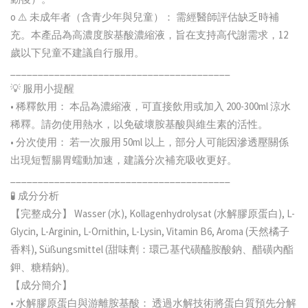
o ⚠️ 未成年者（含青少年與兒童）： 需經醫師評估缺乏時補
充。本產品為高濃度胺基酸濃縮液，旨在支持高代謝需求，12
歲以下兒童不建議自行服用。
________________________________________
💡 服用小提醒
• 稀釋飲用： 本品為濃縮液，可直接飲用或加入 200-300ml 涼水
稀釋。請勿使用熱水，以免破壞胺基酸與維生素的活性。
• 分次使用： 若一次服用 50ml 以上，部分人可能因滲透壓關係
出現短暫腸胃蠕動加速，建議分次補充吸收更好。
________________________________________
🧪 成分分析
【完整成分】 Wasser (水), Kollagenhydrolysat (水解膠原蛋白), L-
Glycin, L-Arginin, L-Ornithin, L-Lysin, Vitamin B6, Aroma (天然橘子
香料), Süßungsmittel (甜味劑：環己基代磺醯胺酸鈉、醋磺內酯
鉀、糖精鈉)。
【成分簡介】
• 水解膠原蛋白與游離胺基酸： 透過水解技術將蛋白質預先分解