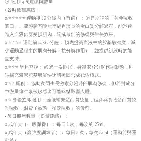
🕒 服用時間建議與數量
• 各時段推薦度：
o ⭐⭐⭐⭐⭐ 運動後 30 分鐘內（首選）： 這是所謂的「黃金吸收
窗口」。液態胺基酸無需經過漫長的蛋白質分解過程，能迅速
進入血液供應受損肌肉，達成最佳的修復與生長效果。
o ⭐⭐⭐⭐ 運動前 15-30 分鐘： 預先提高血液中的胺基酸濃度，減
少運動過程中的肌肉分解（抗分解作用），並提供訓練時的能
量支持。
o ⭐⭐⭐ 早起空腹： 經過一夜睡眠，身體處於分解代謝狀態，即
時補充液態胺基酸能快速切換回合成代謝模式。
o ⭐⭐ 睡前： 協助夜間生長激素分泌時的肌肉修復，但若對成分
中微量維生素較敏感者可能略微影響入睡。
o ⭐ 餐後立即服用： 雖能補充蛋白質總量，但會與食物蛋白質競
爭吸收，浪費了液態「極速吸收」的優勢。
• 每日服用數量（份量建議）：
o 成年人（一般保養）： 每日 1 次，每次約 25ml。
o 成年人（高強度訓練者）： 每日 2 次，每次 25ml（運動前與運
動後）。