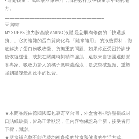
• 避開孩童： 風味酸甜像果汁，請務必存放在孩童拿不到的地
方。
________________________________________
💡 總結
MY SUPPS 強力胺基酸 AMINO 液體 是您肌肉修復的「快遞服
務」。它將複雜的蛋白質簡化為 「隨拿隨用」 的液態原料，徹
底解決了蛋白粉吸收慢、負擔重的問題。如果你正受困於訓練
後恢復緩慢、或想在關鍵時刻精準強肌，這款來自德國運動營
養專家、吸收力驚人的橘子風味濃縮液，是您突破瓶頸、重塑
強韌體魄最高效率的投資。
★本商品經由德國國際包裹寄至台灣，外盒會有些許壓損或封
口貼紙破損，皆為正常狀況，但內容物保證為全新，接受者再
下標，謝謝。
★膳食補充劑不能代替均衡多樣的飲食和健康的生活方式。