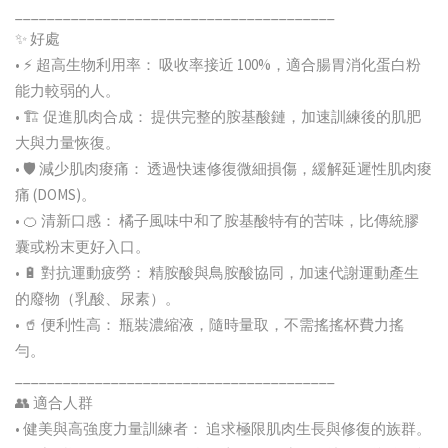
________________________________________
✨ 好處
• ⚡ 超高生物利用率： 吸收率接近 100%，適合腸胃消化蛋白粉
能力較弱的人。
• 🏗️ 促進肌肉合成： 提供完整的胺基酸鏈，加速訓練後的肌肥
大與力量恢復。
• 🛡️ 減少肌肉痠痛： 透過快速修復微細損傷，緩解延遲性肌肉痠
痛 (DOMS)。
• 🍊 清新口感： 橘子風味中和了胺基酸特有的苦味，比傳統膠
囊或粉末更好入口。
• 🔋 對抗運動疲勞： 精胺酸與鳥胺酸協同，加速代謝運動產生
的廢物（乳酸、尿素）。
• 🥤 便利性高： 瓶裝濃縮液，隨時量取，不需搖搖杯費力搖
勻。
________________________________________
👥 適合人群
• 健美與高強度力量訓練者： 追求極限肌肉生長與修復的族群。