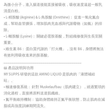
為微小分子，進入腸道後能直接被吸收，吸收速度遠超一般乳
清蛋白粉。
• L-精胺酸 (Arginine) & L-鳥胺酸 (Ornithine)： 促進一氧化氮合
成，幫助血管擴張，增加肌肉充血感與代謝廢物（如氨）的排
除。
• L-離胺酸 (Lysine)： 關鍵必需胺基酸，對組織修復與生長至關
重要。
• 維生素 B6： 蛋白質代謝的「打火機」，沒有 B6，身體將無法
有效利用吸收進來的胺基酸。
________________________________________
📖 產品說明與功用
MY SUPPS 研發的這款 AMINO LIQUID 是肌肉的「液體補給
站」。
• 極速修復系統： 針對 Muskelaufbau（肌肉建立），繞過繁瑣的
消化過程，直接將原料送達肌纖維。
• 氮平衡維持機制： 協助身體維持正氮平衡狀態，防止肌肉在減
脂或高強度訓練期間流失。