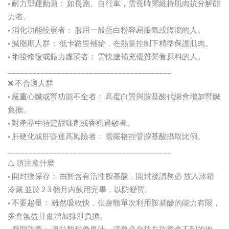
• 耐力型運動員： 如長跑、自行車，需長時間維持肌肉抗分解能
力者。
• 消化功能較弱者： 服用一般蛋白粉容易脹氣或腹瀉的人。
• 減脂期人群： 低卡路里補給，在熱量控制下精準保護肌肉。
• 術後修復或體力虛弱者： 需快速補充優質營養原料的人。
________________________________________
❌ 不合適人群
• 嚴重心臟或腎功能不全者： 高蛋白質與胺基酸代謝會增加腎臟
負擔。
• 對產品中特定甜味劑或香料過敏者。
• 肝硬化或肝昏迷高風險者： 需嚴格控管胺基酸攝取比例。
________________________________________
⚠️ 須注意什麼
• 開封後保存： 由於含有活性胺基酸，開封後請務必 放入冰箱
冷藏 並於 2-3 個月內飲用完畢，以防變質。
• 不要超量： 雖然吸收快，但身體單次利用胺基酸的能力有限，
多食無益且會增加排泄負擔。