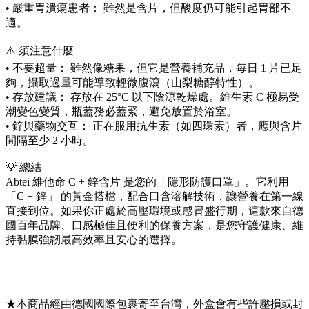
• 嚴重胃潰瘍患者： 雖然是含片，但酸度仍可能引起胃部不
適。
________________________________________
⚠️ 須注意什麼
• 不要超量： 雖然像糖果，但它是營養補充品，每日 1 片已足
夠，攝取過量可能導致輕微腹瀉（山梨糖醇特性）。
• 存放建議： 存放在 25°C 以下陰涼乾燥處。維生素 C 極易受
潮變色變質，瓶蓋務必蓋緊，避免放置於浴室。
• 鋅與藥物交互： 正在服用抗生素（如四環素）者，應與含片
間隔至少 2 小時。
________________________________________
💡 總結
Abtei 維他命 C + 鋅含片 是您的「隱形防護口罩」。它利用
「C + 鋅」 的黃金搭檔，配合口含溶解技術，讓營養在第一線
直接到位。如果你正處於高壓環境或感冒盛行期，這款來自德
國百年品牌、口感極佳且便利的保養方案，是您守護健康、維
持黏膜強韌最高效率且安心的選擇。
★本商品經由德國國際包裹寄至台灣，外盒會有些許壓損或封