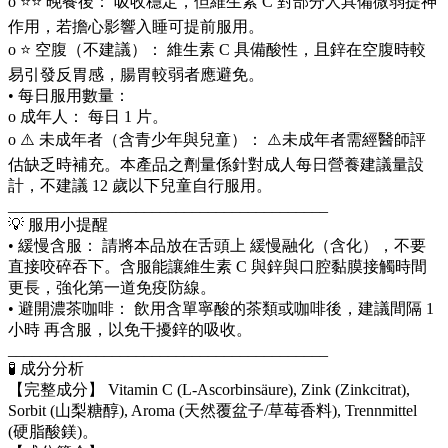
o ⭐⭐ 晚餐後： 吸收穩定，但維生素 C 對部分人具備微弱提神
作用，若擔心影響入睡可提前服用。
o ⭐ 空腹（不建議）： 維生素 C 具備酸性，且鋅在空腹時較
易引發反胃感，腸胃較弱者應避免。
• 每日服用數量：
o 成年人： 每日 1 片。
o ⚠️ 未成年者（含青少年與兒童）： ⚠️未成年者需經醫師評
估缺乏時補充。本產品之劑量係針對成人每日營養建議量設
計，不建議 12 歲以下兒童自行服用。
________________________________________
💡 服用小提醒
• 緩慢含服： 請將本品放在舌頭上 緩慢融化（含化），不要
直接咬碎吞下。含服能讓維生素 C 與鋅與口腔黏膜接觸時間
更長，強化第一道免疫防線。
• 避開濃茶咖啡： 飲用含單寧酸的茶類或咖啡後，建議間隔 1
小時 再含服，以免干擾鋅的吸收。
________________________________________
🧪 成分分析
【完整成分】 Vitamin C (L-Ascorbinsäure), Zink (Zinkcitrat),
Sorbit (山梨糖醇), Aroma (天然覆盆子/草莓香料), Trennmittel
(硬脂酸鎂)。