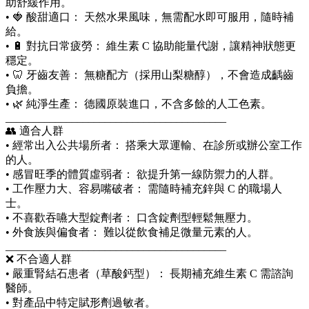
助舒緩作用。
• 🍓 酸甜適口： 天然水果風味，無需配水即可服用，隨時補
給。
• 🔋 對抗日常疲勞： 維生素 C 協助能量代謝，讓精神狀態更
穩定。
• 🦷 牙齒友善： 無糖配方（採用山梨糖醇），不會造成齲齒
負擔。
• 🌿 純淨生產： 德國原裝進口，不含多餘的人工色素。
________________________________________
👥 適合人群
• 經常出入公共場所者： 搭乘大眾運輸、在診所或辦公室工作
的人。
• 感冒旺季的體質虛弱者： 欲提升第一線防禦力的人群。
• 工作壓力大、容易嘴破者： 需隨時補充鋅與 C 的職場人
士。
• 不喜歡吞嚥大型錠劑者： 口含錠劑型輕鬆無壓力。
• 外食族與偏食者： 難以從飲食補足微量元素的人。
________________________________________
❌ 不合適人群
• 嚴重腎結石患者（草酸鈣型）： 長期補充維生素 C 需諮詢
醫師。
• 對產品中特定賦形劑過敏者。