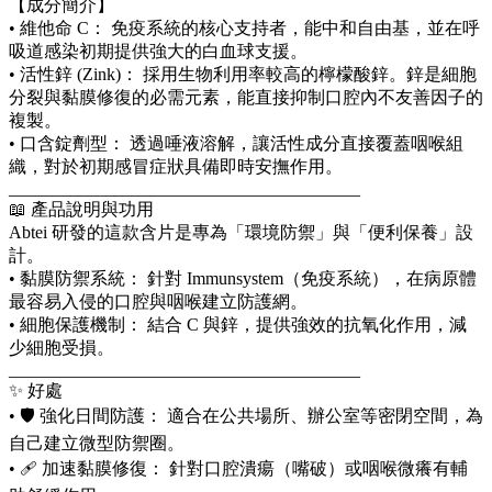
【成分簡介】
• 維他命 C： 免疫系統的核心支持者，能中和自由基，並在呼
吸道感染初期提供強大的白血球支援。
• 活性鋅 (Zink)： 採用生物利用率較高的檸檬酸鋅。鋅是細胞
分裂與黏膜修復的必需元素，能直接抑制口腔內不友善因子的
複製。
• 口含錠劑型： 透過唾液溶解，讓活性成分直接覆蓋咽喉組
織，對於初期感冒症狀具備即時安撫作用。
________________________________________
📖 產品說明與功用
Abtei 研發的這款含片是專為「環境防禦」與「便利保養」設
計。
• 黏膜防禦系統： 針對 Immunsystem（免疫系統），在病原體
最容易入侵的口腔與咽喉建立防護網。
• 細胞保護機制： 結合 C 與鋅，提供強效的抗氧化作用，減
少細胞受損。
________________________________________
✨ 好處
• 🛡️ 強化日間防護： 適合在公共場所、辦公室等密閉空間，為
自己建立微型防禦圈。
• 🩹 加速黏膜修復： 針對口腔潰瘍（嘴破）或咽喉微癢有輔