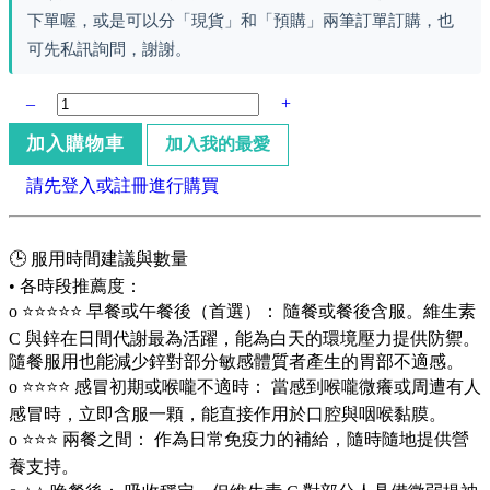
下單喔，或是可以分「現貨」和「預購」兩筆訂單訂購，也
可先私訊詢問，謝謝。
–
+
加入購物車
加入我的最愛
請先登入或註冊進行購買
🕒 服用時間建議與數量
• 各時段推薦度：
o ⭐⭐⭐⭐⭐ 早餐或午餐後（首選）： 隨餐或餐後含服。維生素
C 與鋅在日間代謝最為活躍，能為白天的環境壓力提供防禦。
隨餐服用也能減少鋅對部分敏感體質者產生的胃部不適感。
o ⭐⭐⭐⭐ 感冒初期或喉嚨不適時： 當感到喉嚨微癢或周遭有人
感冒時，立即含服一顆，能直接作用於口腔與咽喉黏膜。
o ⭐⭐⭐ 兩餐之間： 作為日常免疫力的補給，隨時隨地提供營
養支持。