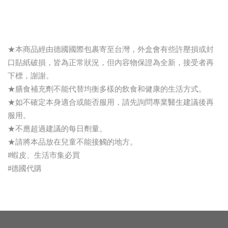
★本商品經由德國國際包裹寄至台灣，外盒會有些許壓損或封
口貼紙破損，皆為正常狀況，但內容物保證為全新，接受者再
下標，謝謝。
★膳食補充劑不能代替均衡多樣的飲食和健康的生活方式。
★如不確定本身適合或能否服用，請先詢問專業醫生建議後再
服用。
★不應超過建議的每日劑量。
★請將本品放在兒童不能接觸的地方。
#蝦皮、生活市集必買
#德國代購