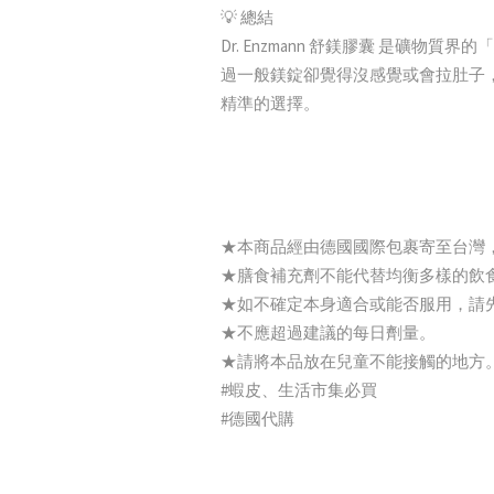
💡 總結
Dr. Enzmann 舒鎂膠囊 是
過一般鎂錠卻覺得沒感覺或會拉肚子
精準的選擇。
★本商品經由德國國際包裹寄至台灣
★膳食補充劑不能代替均衡多樣的飲
★如不確定本身適合或能否服用，請
★不應超過建議的每日劑量。
★請將本品放在兒童不能接觸的地方
#蝦皮、生活市集必買
#德國代購