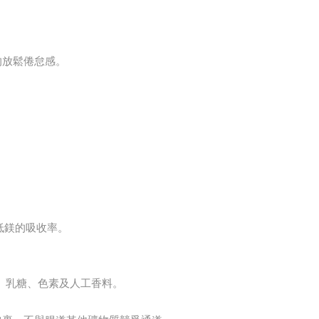
的放鬆倦怠感。
低鎂的吸收率。
，不含麩質、乳糖、色素及人工香料。