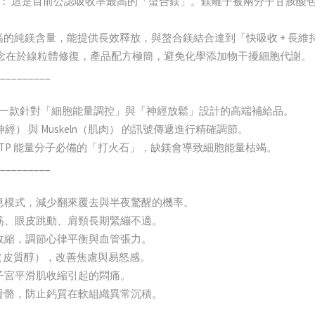
isglycinate)： 這是目前公認吸收率最高的「螯合鎂」。鎂離子被兩分
de)： 具備極高的純鎂含量，能提供長效釋放，與螯合鎂結合達到「快吸收 + 
nn 核心理念在於線粒體修復，產品配方極簡，避免化學添加物干擾細胞代謝。
_________
ium mse 是一款針對「細胞能量調控」與「神經放鬆」設計的高端補給品。
（神經） 與 Muskeln（肌肉） 的訊號傳遞進行精確調節。
 ATP 能量分子必備的「打火石」，缺鎂會導致細胞能量枯竭。
_________
入休息模式，減少翻來覆去與半夜驚醒的機率。
腿抽筋、眼皮跳動、肩頸長期緊繃不適。
正常收縮，調節心律平衡與血管張力。
爾蒙（皮質醇），改善焦慮與易怒感。
慮與子宮平滑肌收縮引起的悶痛。
輸至骨骼，防止鈣質在軟組織異常沉積。
_________