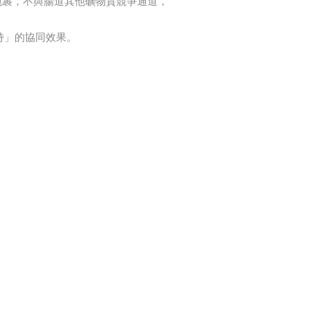
子甘胺酸包裹，不與腸道其他礦物質競爭通道，
長維持」的協同效果。