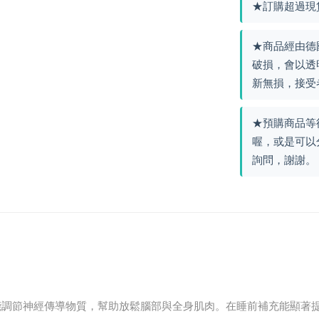
★訂購超過現
★商品經由德
破損，會以透
新無損，接受
★預購商品等
喔，或是可以
詢問，謝謝。
）： 鎂能調節神經傳導物質，幫助放鬆腦部與全身肌肉。在睡前補充能顯