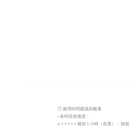
🕒 服用時間建議與數量
• 各時段推薦度：
o ⭐⭐⭐⭐⭐ 睡前 1 小時（首選