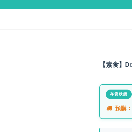
【素食】Dr
存貨狀態
預購：須