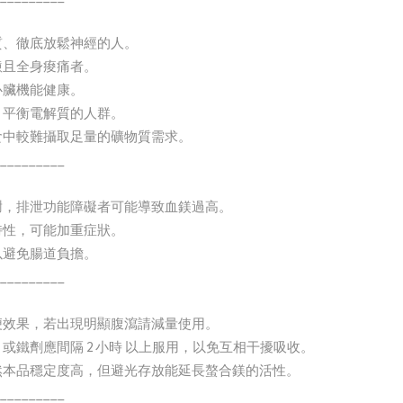
品質、徹底放鬆神經的人。
憊且全身痠痛者。
心臟機能健康。
、平衡電解質的人群。
飲食中較難攝取足量的礦物質需求。
_________
代謝，排泄功能障礙者可能導致血鎂過高。
特性，可能加重症狀。
以避免腸道負擔。
_________
軟便效果，若出現明顯腹瀉請減量使用。
）或鐵劑應間隔 2 小時 以上服用，以免互相干擾吸收。
雖然本品穩定度高，但避光存放能延長螯合鎂的活性。
_________