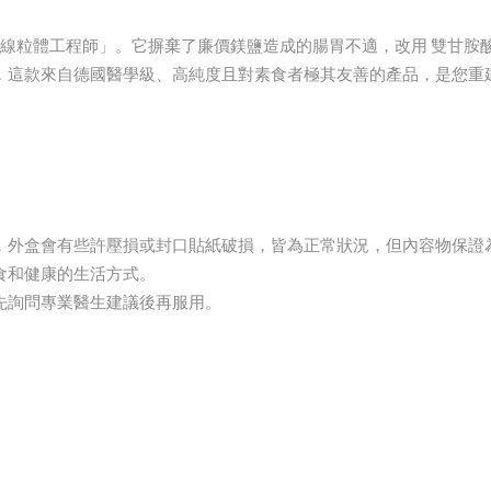
礦物質界的「線粒體工程師」。它摒棄了廉價鎂鹽造成的腸胃不適，改用 雙甘
，這款來自德國醫學級、高純度且對素食者極其友善的產品，是您重
，外盒會有些許壓損或封口貼紙破損，皆為正常狀況，但內容物保證
食和健康的生活方式。
先詢問專業醫生建議後再服用。
。