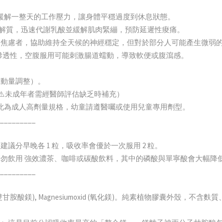
助於緩解一整天的工作壓力，讓身體平穩過度到休息狀態。
的電解質，迅速代謝乳酸並緩解肌肉緊繃，預防延遲性痠痛。
大、易焦慮者，協助維持全天候的神經穩定，但對於部分人可能產生微弱
輕微滲透性，空腹服用可能刺激腸道蠕動，導致軟便或腹瀉感。
或運動量調整）。
 粒。（⚠️未成年者需經醫師評估缺乏時補充）
用。此為成人高劑量規格，幼童請遵醫囑或使用兒童專用劑型。
_________
，建議分早晚各 1 粒，吸收率會優於一次服用 2 粒。
小時請勿飲用 強效濃茶、咖啡或碳酸飲料，其中的磷酸與單寧酸會大幅降
_________
inat (雙甘胺酸鎂), Magnesiumoxid (氧化鎂)。純素植物膠囊外殼