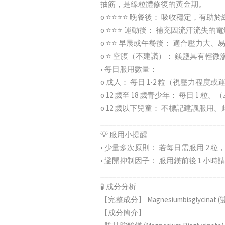
抽筋，是線粒體修復的黃金期。
o ⭐⭐⭐⭐ 晚餐後： 吸收穩定，有
o ⭐⭐⭐ 運動後： 補充因流汗流失
o ⭐⭐ 早晨或午餐後： 適合壓力
o ⭐ 空腹（不建議）： 鎂鹽具有
• 每日服用數量：
o 成人： 每日 1-2 粒（視壓力程度
o 12 歲至 18 歲青少年： 每日 1
o 12 歲以下兒童： 不標記建議服
_______________________________
💡 服用小提醒
• 少量多次原則： 若每日需服用 2 粒
• 避開抑制因子： 服用鎂前後 1 
_______________________________
🧪 成分分析
【完整成分】 Magnesiumbisglyc
【成分簡介】