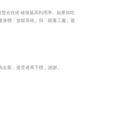
胺酸螯合技術 確保最高利用率。如果你吃
建身體「放鬆系統」與「能量工廠」最
為全新，接受者再下標，謝謝。