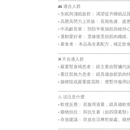
👥 適合人群
• 失眠與淺眠族群： 渴望提升睡眠
• 高壓高勞力上班族： 長期焦慮、疲
• 中高齡長輩： 預防半夜抽筋與維持
• 運動愛好者： 需修復受損肌肉纖維
• 素食者： 本品為全素配方，補足
_______________________________
❌ 不合適人群
• 嚴重腎衰竭患者： 鎂主要由腎臟
• 重症肌無力患者： 鎂具備放鬆肌肉
• 腸梗阻或嚴重腹瀉期： 應暫停服用
_______________________________
⚠️ 須注意什麼
• 軟便反應： 若服用過量，鎂具備
• 藥物拮抗： 與抗生素（如四環素類
• 存放建議： 存放在涼爽乾燥處。
_______________________________