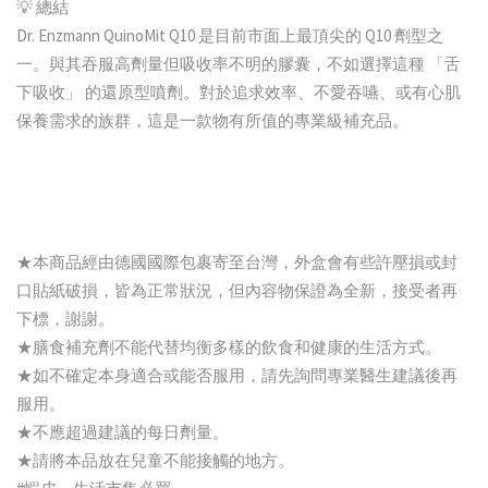
💡 總結
Dr. Enzmann QuinoMit Q10 是目前市面上最頂尖的 Q10 劑型之
一。與其吞服高劑量但吸收率不明的膠囊，不如選擇這種 「舌
下吸收」 的還原型噴劑。對於追求效率、不愛吞嚥、或有心肌
保養需求的族群，這是一款物有所值的專業級補充品。
★本商品經由德國國際包裹寄至台灣，外盒會有些許壓損或封
口貼紙破損，皆為正常狀況，但內容物保證為全新，接受者再
下標，謝謝。
★膳食補充劑不能代替均衡多樣的飲食和健康的生活方式。
★如不確定本身適合或能否服用，請先詢問專業醫生建議後再
服用。
★不應超過建議的每日劑量。
★請將本品放在兒童不能接觸的地方。