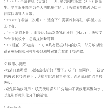
o ⭐⭐⭐⭐⭐ 早晨餐後（首選）： Q10 參與細胞能量（ATP）的產
生。早晨服用能開啟全天的能量供給，且液體噴劑能透過口腔
黏膜快速進入血液。
o ⭐⭐⭐⭐ 午餐後（次選）： 適合下午需要維持專注力與體力的
工作者。
o ⭐⭐⭐ 隨時服用： 由於此產品為微乳化液體（Fluid），吸收受
飲食限制較小，急需提神時可噴。
o ⭐⭐ 睡前（不建議）： Q10 具有提振精神的效果，部分敏感體
質者在晚間服用可能導致精神過於亢奮而干擾睡眠。
________________________________________
💡 服用小提醒
• 噴於口腔黏膜： 建議直接噴於「舌下」或「口腔兩側」，並含
住約 30 秒後再吞下，這樣能跳過腸胃消化，透過微細血管直接
吸收。
• 避免與熱飲混用： 噴完後建議 5-10 分鐘內不要飲用高溫熱水，
以免影響微乳化分子的活性。
________________________________________
🧪 成分分析