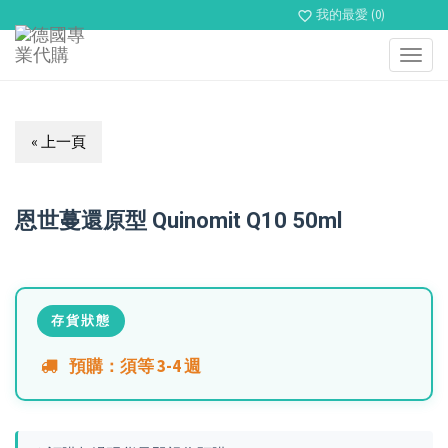
我的最愛 (0)
favorite_border
Toggl
navig
« 上一頁
恩世蔓還原型 Quinomit Q10 50ml
存貨狀態
預購：須等 3-4 週