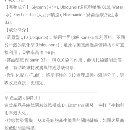
【完整成分】 Glycerin (甘油), Ubiquinol (還原型輔酶 Q10), Water
(水), Soy Lecithin (大豆卵磷脂), Niacinamide (菸鹼醯胺/維生素
B3)。
【成分簡介】
• 還原型 Q10 (Ubiquinol)： 採用世界頂級 Kaneka 專利原料。不同
於一般的氧化型 (Ubiquinone)，還原型無需經過身體轉換即可直
接利用，吸收率高達 4-8 倍。
• 菸鹼醯胺 (Vitamin B3)： 與 Q10 協同作用，參與粒線體能量傳
遞，有助於維持皮膚與神經系統健康。
• 微乳化配方 (Fluid)： 將脂溶性的 Q10 處理成極小液態分子，讓
吸收更直接、更穩定。
________________________________________
📖 產品說明與功用
這款產品是由德國粒線體權威 Dr. Enzmann 研發，主打「生物利
用率最大化」。
• 粒線體發電機： Q10 是細胞產生能量的關鍵輔酶，如同火星塞
般啟動能量轉換。