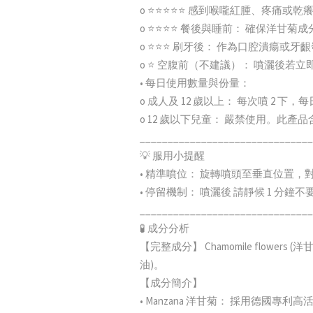
o ⭐⭐⭐⭐⭐ 感到喉嚨紅腫、疼痛
o ⭐⭐⭐⭐ 餐後與睡前： 確保洋
o ⭐⭐⭐ 刷牙後： 作為口腔潰瘍或牙
o ⭐ 空腹前（不建議）： 噴灑後
• 每日使用數量與份量：
o 成人及 12 歲以上： 每次噴 2 
o 12 歲以下兒童： 嚴禁使用。此產
_______________________________
💡 服用小提醒
• 精準噴位： 旋轉噴頭至垂直位置
• 停留機制： 噴灑後 請靜候 1 
_______________________________
🧪 成分分析
【完整成分】 Chamomile flowers (洋甘菊萃
油)。
【成分簡介】
• Manzana 洋甘菊： 採用德國專利高活