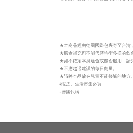
★本商品經由德國國際包裹寄至台灣
★膳食補充劑不能代替均衡多樣的飲
★如不確定本身適合或能否服用，請
★不應超過建議的每日劑量。
★請將本品放在兒童不能接觸的地方
#蝦皮、生活市集必買
#德國代購