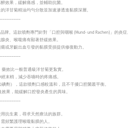
部麻醉效果，緩解痛感，並輔助抗菌。
溶性的洋甘菊精油均勻分散並加速滲透進黏膜深層。
_________
藥品牌。這款噴劑專門針對「口腔與咽喉 (Mund- und Rachen)」的炎
扁桃腺炎、喉嚨痛有顯著舒緩效果。
腔潰瘍或牙齦出血引發的黏膜受損提供修復動力。
_________
甘菊，藥效比一般普通級洋甘菊更紮實。
包覆神經末梢，減少吞嚥時的疼痛感。
劑（如碘劑），這款噴劑口感較溫和，且不干擾口腔菌叢平衡。
然除臭效果，能緩解口腔發炎產生的異味。
_________
度使用抗生素，尋求天然療法的族群。
員，需頻繁護理喉嚨黏膜的人。