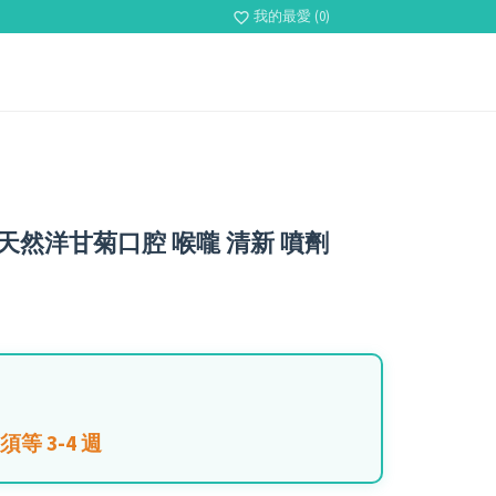
我的最愛 (0)
favorite_border
san天然洋甘菊口腔 喉嚨 清新 噴劑
等 3-4 週