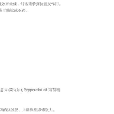
噴灑效果最佳，能迅速發揮抗發炎作用。
解夜間咳嗽或不適。
(安息香/茴香油), Peppermint oil (薄荷精
e)，具備極強的抗發炎、止痛與組織修復力。