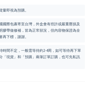
貨量即視為預購。
國國際包裹寄至台灣，外盒會有些許或嚴重壓損及
明膠帶做修補，皆為正常狀況，但內容物保證為全
者再下標，謝謝。
待時間不定，一般需等待約2-4周，如可等待再下單
分「現貨」和「預購」兩筆訂單訂購，也可先私訊