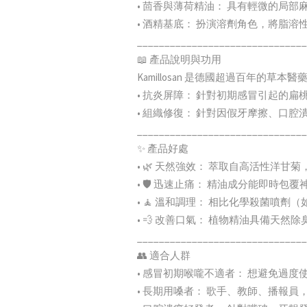
• 茴香與薄荷精油： 具有輕微的局
• 酒精基底： 扮演溶劑角色，將脂
_______________________________
📖 產品說明與功用
Kamillosan 是德國超過百年的草本醫
• 抗炎屏障： 針對初期感冒引起的
• 組織修復： 針對因假牙摩擦、口
_______________________________
✨ 產品好處
• 🌿 天然強效： 萃取自高活性洋
• 🛡️ 迅速止痛： 精油成分能即時
• 🧘 溫和調理： 相比化學殺菌噴
• 💨 改善口氣： 植物精油具備天
_______________________________
👥 適合人群
• 感冒初期喉嚨不適者： 想避免過
• 長期用嗓者： 歌手、教師、播報