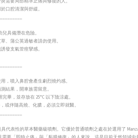
齦發炎需要局部精準止痛與修復的人。
用於口腔清潔與舒緩。
_________
，對幼兒具備潛在危險。
、艾草、蒲公英過敏者請勿使用。
能誘發支氣管痙攣感。
_________
腔使用，噴入鼻腔會產生劇烈燒灼感。
擾酒測結果，開車族需留意。
使用完畢，並存放在 25°C 以下陰涼處。
未改善，或伴隨高燒、化膿，必須立即就醫。
_________
國藥房中最具代表性的草本醫藥級噴劑。它優於普通噴劑之處在於選用了 Man
且需要「即時止痛」與「黏膜修復」的人來說，這是目前天然領域中