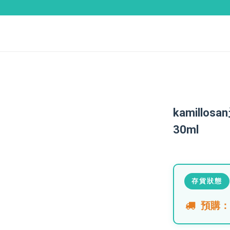
kamillo
30ml
存貨狀態
預購：須