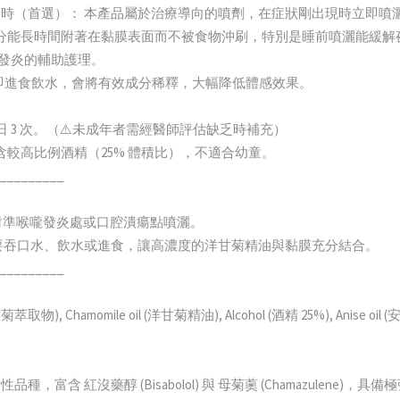
或乾癢時（首選）： 本產品屬於治療導向的噴劑，在症狀剛出現時立即
甘菊成分能長時間附著在黏膜表面而不被食物沖刷，特別是睡前噴灑能緩
齦發炎的輔助護理。
若立即進食飲水，會將有效成分稀釋，大幅降低體感效果。
下，每日 3 次。（⚠️未成年者需經醫師評估缺乏時補充）
品含較高比例酒精（25% 體積比），不適合幼童。
_________
，對準喉嚨發炎處或口腔潰瘍點噴灑。
分鐘不要吞口水、飲水或進食，讓高濃度的洋甘菊精油與黏膜充分結合。
_________
取物), Chamomile oil (洋甘菊精油), Alcohol (酒精 25%), Anise oil 
性品種，富含 紅沒藥醇 (Bisabolol) 與 母菊薁 (Chamazulen