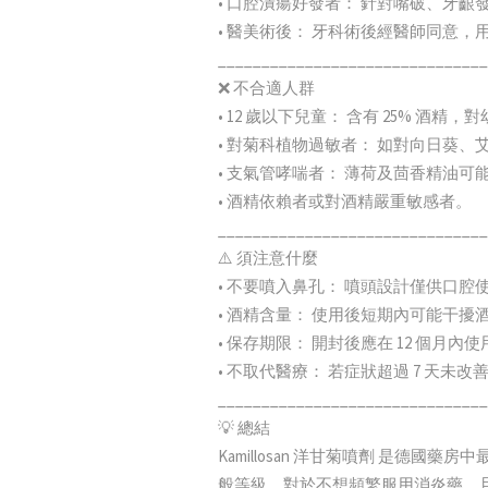
• 口腔潰瘍好發者： 針對嘴破、牙
• 醫美術後： 牙科術後經醫師同意，
_______________________________
❌ 不合適人群
• 12 歲以下兒童： 含有 25% 酒精
• 對菊科植物過敏者： 如對向日葵
• 支氣管哮喘者： 薄荷及茴香精油可
• 酒精依賴者或對酒精嚴重敏感者。
_______________________________
⚠️ 須注意什麼
• 不要噴入鼻孔： 噴頭設計僅供口
• 酒精含量： 使用後短期內可能干
• 保存期限： 開封後應在 12 個月內
• 不取代醫療： 若症狀超過 7 天
_______________________________
💡 總結
Kamillosan 洋甘菊噴劑 是德
般等級。對於不想頻繁服用消炎藥，