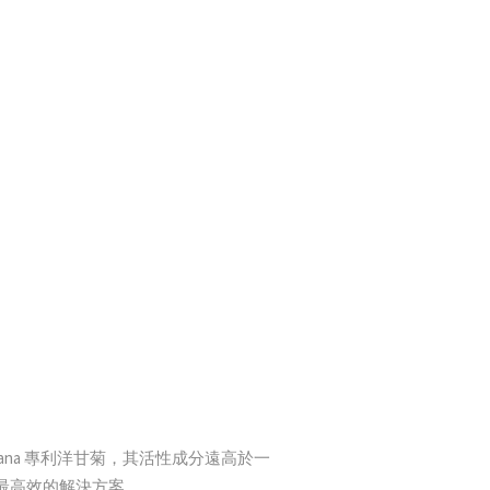
zana 專利洋甘菊，其活性成分遠高於一
最高效的解決方案。