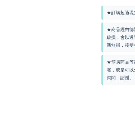
★訂購超過現
★商品經由德
破損，會以透
新無損，接受
★預購商品等
喔，或是可以
詢問，謝謝。