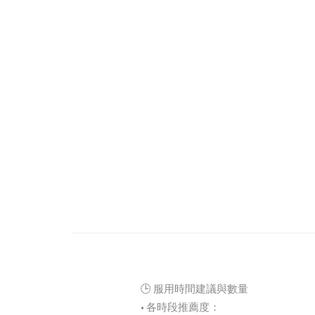
🕒 服用時間建議與數量
• 各時段推薦度：