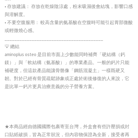
• 存放建議： 存放在乾燥陰涼處，粉末吸濕後會結塊，影響口感
與溶解度。
• 不要空腹服用： 較高含量的氨基酸在空腹時可能引起胃部微酸
或輕微燒心感。
________________________________________
💡 總結
aminoplus osteo 是目前市面上少數能同時補齊「硬結構（鈣
鎂）」與「軟結構（氨基酸）」的專業產品。一般的鈣片只能
補硬度，但這款產品能讓骨骼像「鋼筋混凝土」一樣既硬又
韌。對於已經有骨質疏鬆跡象或正處於術後修復的人來說，它
是比單一鈣片更具治療意義的分子營養方案。
★本商品經由德國國際包裹寄至台灣，外盒會有些許壓損或封
口貼紙破損，皆為正常狀況，但內容物保證為全新，接受者再