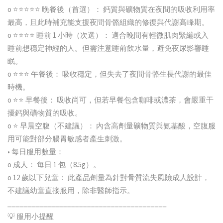
o ⭐⭐⭐⭐⭐ 晚餐後（首選）： 鈣質與礦物質在夜間的吸收利用率
最高，且此時補充能支援夜間骨骼組織的修復與代謝高峰期。
o ⭐⭐⭐⭐ 睡前 1 小時（次選）： 適合晚間有輕微肌肉緊繃或入
睡前想穩定神經的人。但需注意睡前飲水量，避免夜尿影響睡
眠。
o ⭐⭐⭐ 午餐後： 吸收穩定，但失去了夜間骨骼生長代謝的最佳
時機。
o ⭐⭐ 早餐後： 吸收尚可，但若早餐包含咖啡或濃茶，會嚴重干
擾鈣與礦物質的吸收。
o ⭐ 早晨空腹（不建議）： 內含高劑量礦物質與氨基酸，空腹服
用可能對部分腸胃敏感者產生刺激。
• 每日服用數量：
o 成人： 每日 1 包（8.5g）。
o 12 歲以下兒童： 此產品劑量為針對骨質流失風險成人設計，
不建議幼童直接服用，除非醫師指示。
________________________________________
💡 服用小提醒