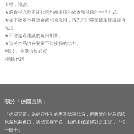
下標，謝謝。
★膳食補充劑不能代替均衡多樣的飲食和健康的生活方式。
★如不確定本身適合或能否服用，請先詢問專業醫生建議後再
服用。
★不應超過建議的每日劑量。
★請將本品放在兒童不能接觸的地方。
#蝦皮、生活市集必買
#德國代購
關於「德國直購」
「德國直購」為經營多年的專業德國代購，所販賣的皆為德國
原廠原裝進口，德國直接寄送，我們掛保證絕對是正貨，「假
一賠十」