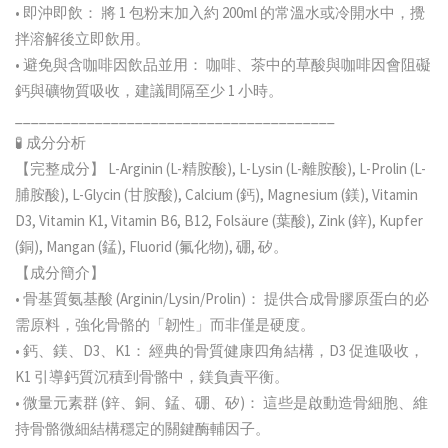
• 即沖即飲： 將 1 包粉末加入約 200ml 的常溫水或冷開水中，攪
拌溶解後立即飲用。
• 避免與含咖啡因飲品並用： 咖啡、茶中的草酸與咖啡因會阻礙
鈣與礦物質吸收，建議間隔至少 1 小時。
________________________________________
🧪 成分分析
【完整成分】 L-Arginin (L-精胺酸), L-Lysin (L-離胺酸), L-Prolin (L-
脯胺酸), L-Glycin (甘胺酸), Calcium (鈣), Magnesium (鎂), Vitamin
D3, Vitamin K1, Vitamin B6, B12, Folsäure (葉酸), Zink (鋅), Kupfer
(銅), Mangan (錳), Fluorid (氟化物), 硼, 矽。
【成分簡介】
• 骨基質氨基酸 (Arginin/Lysin/Prolin)： 提供合成骨膠原蛋白的必
需原料，強化骨骼的「韌性」而非僅是硬度。
• 鈣、鎂、D3、K1： 經典的骨質健康四角結構，D3 促進吸收，
K1 引導鈣質沉積到骨骼中，鎂負責平衡。
• 微量元素群 (鋅、銅、錳、硼、矽)： 這些是啟動造骨細胞、維
持骨骼微細結構穩定的關鍵酶輔因子。