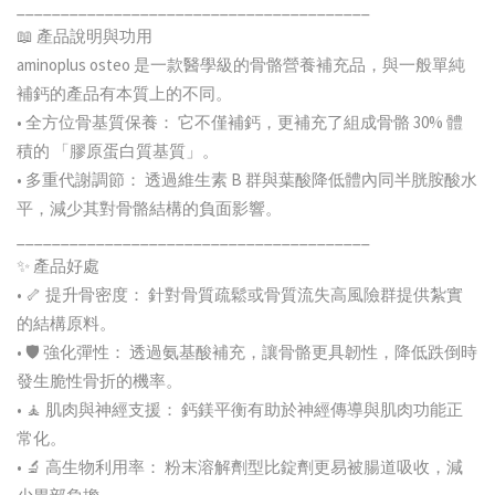
________________________________________
📖 產品說明與功用
aminoplus osteo 是一款醫學級的骨骼營養補充品，與一般單純
補鈣的產品有本質上的不同。
• 全方位骨基質保養： 它不僅補鈣，更補充了組成骨骼 30% 體
積的 「膠原蛋白質基質」。
• 多重代謝調節： 透過維生素 B 群與葉酸降低體內同半胱胺酸水
平，減少其對骨骼結構的負面影響。
________________________________________
✨ 產品好處
• 🦴 提升骨密度： 針對骨質疏鬆或骨質流失高風險群提供紮實
的結構原料。
• 🛡️ 強化彈性： 透過氨基酸補充，讓骨骼更具韌性，降低跌倒時
發生脆性骨折的機率。
• 🧘 肌肉與神經支援： 鈣鎂平衡有助於神經傳導與肌肉功能正
常化。
• 🔬 高生物利用率： 粉末溶解劑型比錠劑更易被腸道吸收，減